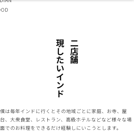
©
2
0
2
6
T
A
D
K
MENU
HOME
TADKA1
TADKA2
MENU
現したいインド
二店舗で
僕は毎年インドに行くとその地域ごとに家庭、お寺、屋
台、大衆食堂、レストラン、高級ホテルなどなど様々な場
面でのお料理をできるだけ経験しにいこうとします。